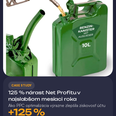
CASE STUDY
125 % nárast Net Profitu v 
najslabšom mesiaci roka
Ako PPC optimalizácia výrazne zlepšila ziskovosť účtu
+125 %