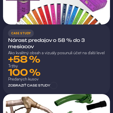
CASE STUDY
Nárast predajov o 58 % do 3 
mesiacov
Ako kvalitný obsah a vizuály posunuli účet na ďalší level
+58 %
Tržby
100 %
Predaných kusov
ZOBRAZIŤ CASE STUDY