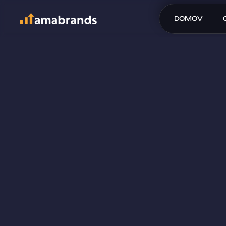
DOMOV
Nárast predaj
% do 3 mesia
ZÍSKAJTE AUDIT ZADARMO