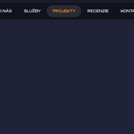
O NÁS
SLUŽBY
PROJEKTY
RECENZIE
KONT
ov o 58 
cov