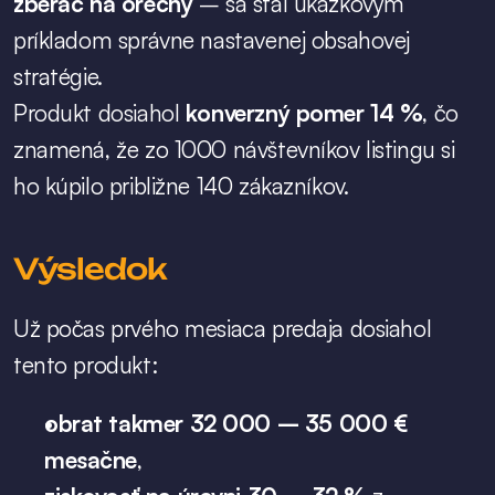
zberač na orechy
 – sa stal ukážkovým 
príkladom správne nastavenej obsahovej 
stratégie.
Produkt dosiahol 
konverzný pomer 14 %
, čo 
znamená, že zo 1000 návštevníkov listingu si 
ho kúpilo približne 140 zákazníkov.
Výsledok
Už počas prvého mesiaca predaja dosiahol 
tento produkt:
obrat takmer 32 000 – 35 000 € 
mesačne
,