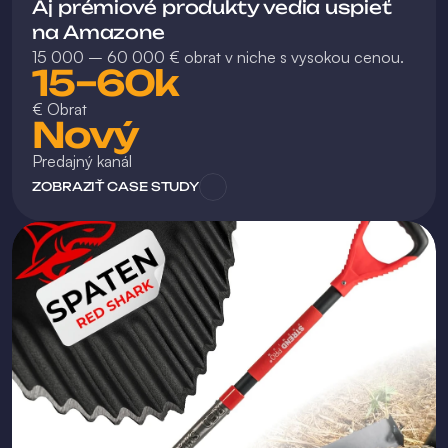
Aj prémiové produkty vedia uspieť 
na Amazone
15 000 – 60 000 € obrat v niche s vysokou cenou.
15–60k 
€ Obrat
Nový
Predajný kanál
ZOBRAZIŤ CASE STUDY