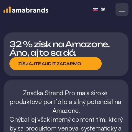
Select Language
SK
32 % zisk na Amazone. 
Áno, aj to sa dá.
ZÍSKAJTE AUDIT ZADARMO
Značka Strend Pro mala široké 
produktové portfólio a silný potenciál na 
Amazone.

Chýbal jej však interný content tím, ktorý 
by sa produktom venoval systematicky a 