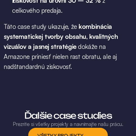
ziskovosť na úrovni 30 – 32 %
 z 
celkového predaja.
Táto case study ukazuje, že 
kombinácia 
systematickej tvorby obsahu, kvalitných 
vizuálov a jasnej stratégie
 dokáže na 
Amazone priniesť nielen rast obratu, ale aj 
nadštandardnú ziskovosť.
Ďalšie case studies
Prezrite si všetky projekty a navnímajte našu prácu.
VŠETKY PROJEKTY