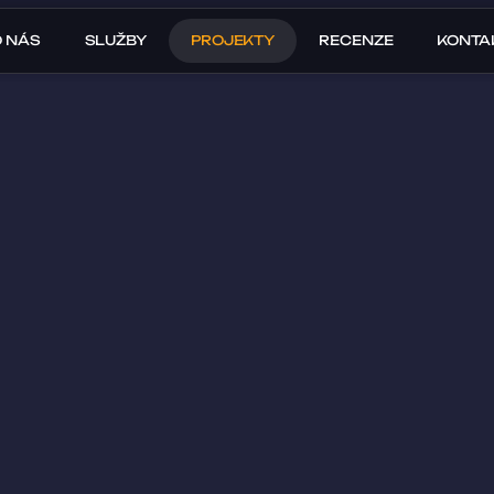
O NÁS
SLUŽBY
PROJEKTY
RECENZE
KONTA
ů o 58 
ěsíců