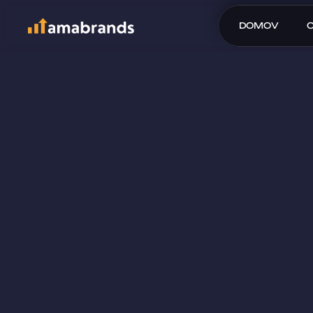
DOMOV
Nárůst prodej
% během 3 m
ZÍSKEJTE BEZPLATNÝ AUDIT