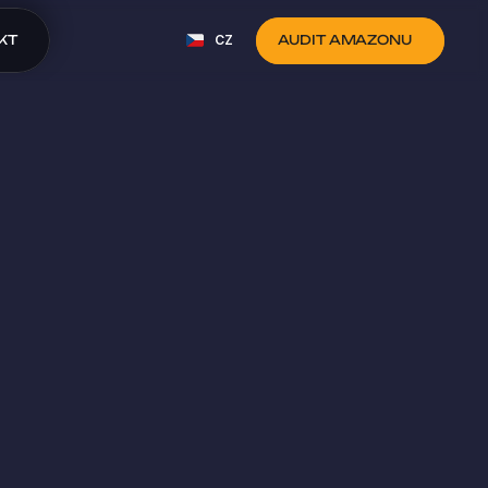
Select Language
KT
CZ
AUDIT AMAZONU